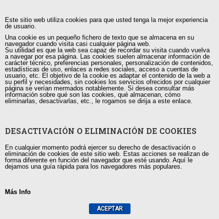
SENSIBILIZACIÓN AMBIENTAL – CURSO
GRABADO
Este sitio web utiliza cookies para que usted tenga la mejor experiencia
de usuario.
Una cookie es un pequeño fichero de texto que se almacena en su
CURSOS
$
20.00
IVA Incluido
navegador cuando visita casi cualquier página web.
Su utilidad es que la web sea capaz de recordar su visita cuando vuelva
a navegar por esa página. Las cookies suelen almacenar información de
Objetivo: CONSEGUIR EL DESARROLLO DE UNA
carácter técnico, preferencias personales, personalización de contenidos,
estadísticas de uso, enlaces a redes sociales, acceso a cuentas de
CONCIENCIA AMBIENTAL EN EL INDIVIDUO, MEDIANTE
usuario, etc. El objetivo de la cookie es adaptar el contenido de la web a
su perfil y necesidades, sin cookies los servicios ofrecidos por cualquier
LA MOTIVACIÓN E IMPLICACIÓN DE TODOS Y CADA
página se verían mermados notablemente. Si desea consultar más
información sobre qué son las cookies, qué almacenan, cómo
UNO DE LOS CIUDADANOS CON EL FIN DE MODIFICAR…
eliminarlas, desactivarlas, etc., le rogamos se dirija a este enlace.
Añadir al carrito
DESACTIVACIÓN O ELIMINACIÓN DE COOKIES
En cualquier momento podrá ejercer su derecho de desactivación o
eliminación de cookies de este sitio web. Estas acciones se realizan de
forma diferente en función del navegador que esté usando. Aquí le
dejamos una guía rápida para los navegadores más populares.
¡Oferta!
SISTEMAS INTEGRADOS
Más Info
CURSOS
$
120.00
$
80.00
IVA Incluido
ACEPTAR