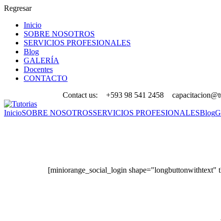
Regresar
Inicio
SOBRE NOSOTROS
SERVICIOS PROFESIONALES
Blog
GALERÍA
Docentes
CONTACTO
Contact us:
+593 98 541 2458
capacitacion@tu
Inicio
SOBRE NOSOTROS
SERVICIOS PROFESIONALES
Blog
G
Account
[miniorange_social_login shape="longbuttonwithtext"