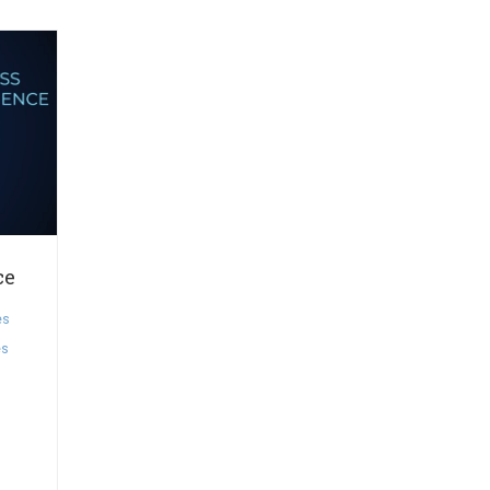
ce
es
es