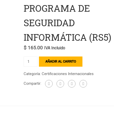
PROGRAMA DE
"SISTEMA DE
SEGURIDAD
GESTIÓN DE
INFORMÁTICA (RS5)
SEGURIDAD Y
SALUD LABORAL
$
165.00
IVA Incluido
V2
PROGRAMA
AÑADIR AL CARRITO
DE
SEGURIDAD
Categoría:
Certificaciones Internacionales
INFORMÁTICA
Compartir:
(RS5)
cantidad