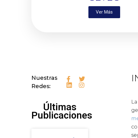
Ver Más
I
Nuestras
Redes:
La
Últimas
ge
Publicaciones
me
co
se