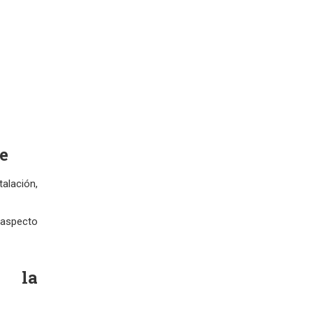
e
alación,
 aspecto
n la