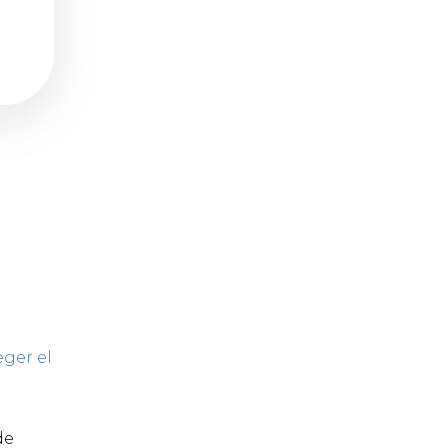
eger el
de