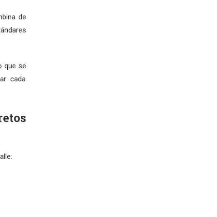
mbina de
tándares
o que se
car cada
retos
lle: