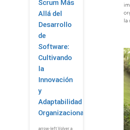
Scrum Más
im
Allá del
or
la
Desarrollo
de
Software:
Cultivando
la
Innovación
y
Adaptabilidad
Organizacional
arrow-left Volver a