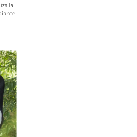
iza la
diante