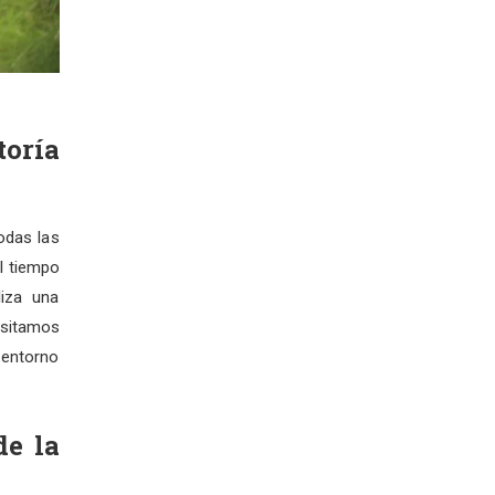
oría
odas las
el tiempo
liza una
esitamos
 entorno
de la