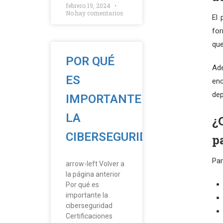
febrero 19, 2024
No hay comentarios
El 
for
que
POR QUÉ
Ade
ES
en
dep
IMPORTANTE
LA
¿
CIBERSEGURIDAD
p
Par
arrow-left Volver a
la página anterior
Por qué es
importante la
ciberseguridad
Certificaciones