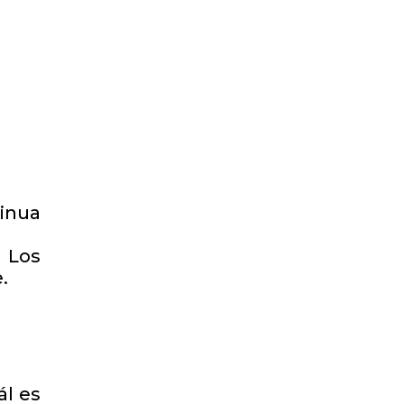
tinua
 Los
.
ál es