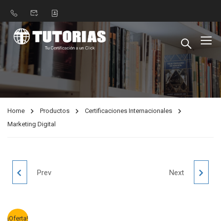
Home
Productos
Certificaciones Internacionales
Marketing Digital
LEAD AUDITOR
BPM EN
Prev
Next
ISO 9001
ESTABLECIMIENTOS
¡Oferta!
GASTRONÓMICO