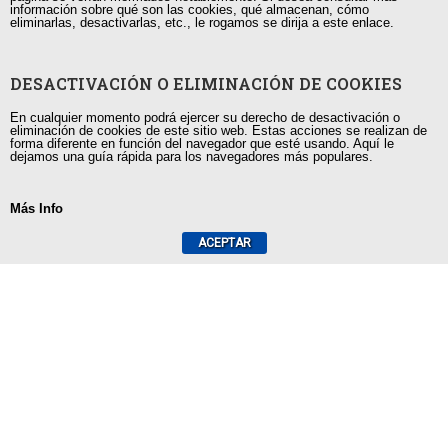
Guayaquil, Urdesa Central
información sobre qué son las cookies, qué almacenan, cómo
eliminarlas, desactivarlas, etc., le rogamos se dirija a este enlace.
capacitacion@tutorias.ec
DESACTIVACIÓN O ELIMINACIÓN DE COOKIES
En cualquier momento podrá ejercer su derecho de desactivación o
eliminación de cookies de este sitio web. Estas acciones se realizan de
Utilizamos cookies para ofrecerte la mejor experiencia en
forma diferente en función del navegador que esté usando. Aquí le
nuestra web.
dejamos una guía rápida para los navegadores más populares.
Puedes aprender más sobre qué cookies utilizamos o
desactivarlas en los
ajustes
.
Más Info
Aceptar
ACEPTAR