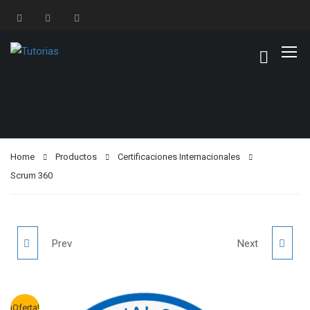
Home
Productos
Certificaciones Internacionales
Scrum 360
AUDITOR
LEAD AUDITOR
Prev
Next
INTERNO ISO
ISO 9001
¡Oferta!
27001 CON SGSI