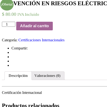
PREVENCIÓN EN RIESGOS ELÉCTRI
¡Oferta!
$
80.00
IVA Incluido
PREVENCIÓN
Añadir al carrito
EN
RIESGOS
ELÉCTRICOS
Categoría:
Certificaciones Internacionales
cantidad
Compartir:
Descripción
Valoraciones (0)
Certificación Internacional
Productos relacionados