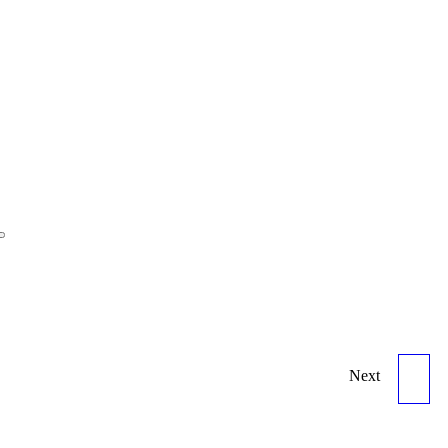
Next
SCRUM + ISO 27001
(PROMO PRONTO PAGO)