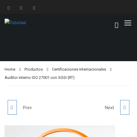
Home
Productos
Certificaciones Internacionales
Auditor interno ISO 27001 con SGSI (RT)
PROGRAMA DE
BPM & HACCP (RT)
Prev
Next
SEGURIDAD
(3)
INFORMÁTICA