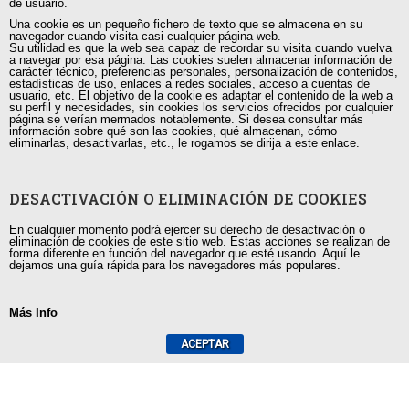
de usuario.
Una cookie es un pequeño fichero de texto que se almacena en su
navegador cuando visita casi cualquier página web.
Su utilidad es que la web sea capaz de recordar su visita cuando vuelva
a navegar por esa página. Las cookies suelen almacenar información de
carácter técnico, preferencias personales, personalización de contenidos,
estadísticas de uso, enlaces a redes sociales, acceso a cuentas de
+593 98 541 2458
usuario, etc. El objetivo de la cookie es adaptar el contenido de la web a
su perfil y necesidades, sin cookies los servicios ofrecidos por cualquier
página se verían mermados notablemente. Si desea consultar más
Guayaquil, Urdesa Central
información sobre qué son las cookies, qué almacenan, cómo
eliminarlas, desactivarlas, etc., le rogamos se dirija a este enlace.
capacitacion@tutorias.ec
DESACTIVACIÓN O ELIMINACIÓN DE COOKIES
En cualquier momento podrá ejercer su derecho de desactivación o
eliminación de cookies de este sitio web. Estas acciones se realizan de
Utilizamos cookies para ofrecerte la mejor experiencia en
forma diferente en función del navegador que esté usando. Aquí le
nuestra web.
dejamos una guía rápida para los navegadores más populares.
Puedes aprender más sobre qué cookies utilizamos o
desactivarlas en los
ajustes
.
Más Info
Aceptar
ACEPTAR